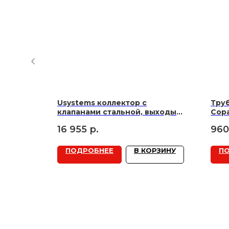
Usystems коллектор с
Тру
 ST-1300
клапанами стальной, выходы
Copa
5x3/4" Евроконус '1Ф
16 955
р.
960
РЗИНУ
ПОДРОБНЕЕ
В КОРЗИНУ
П