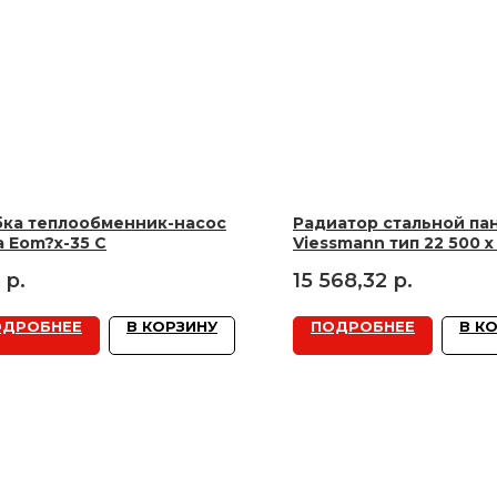
бка теплообменник-насос
Радиатор стальной па
 Eom?x-35 C
Viessmann тип 22 500 x
р.
15 568,32
р.
ОДРОБНЕЕ
В КОРЗИНУ
ПОДРОБНЕЕ
В К