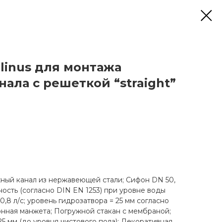
linus для монтажа
ала с решеткой “straight”
ный канал из нержавеющей стали; Сифон DN 50,
ость (согласно DIN EN 1253) при уровне воды
0,8 л/с; уровень гидрозатвора = 25 мм согласно
онная манжета; Погружной стакан с мембраной;
25 мм (до уровня чистового пола); Декоративная