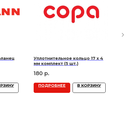
фланец
Уплотнительное кольцо 17 х 4
Дву
мм комплект (5 шт.)
VGL5
LCB 
180
р.
ОРЗИНУ
ПОДРОБНЕЕ
В КОРЗИНУ
П