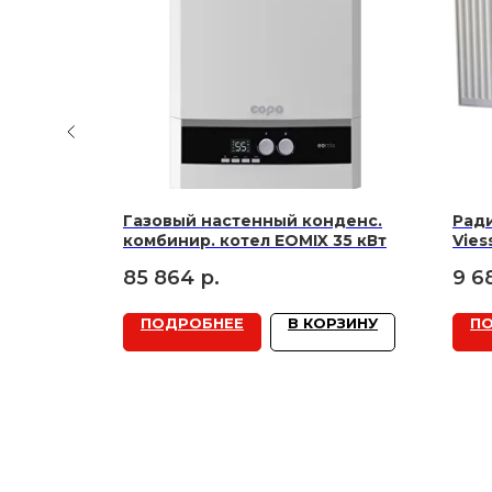
ла, нерж.
Газовый настенный конденс.
Рад
дренаж.,
комбинир. котел EOMIX 35 кВт
Vies
/4" (8595)
85 864
р.
9 6
РЗИНУ
ПОДРОБНЕЕ
В КОРЗИНУ
П