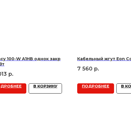
cy 100-W A1HB однок закр
Кабельный жгут Eon C
Вт
7 560
р.
013
р.
ОДРОБНЕЕ
В КОРЗИНУ
ПОДРОБНЕЕ
В К