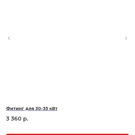
Фитинг для 30-35 кВт
Фи
с 
3 360
р.
5