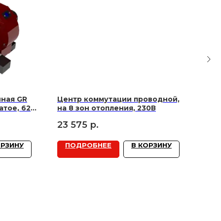
ная GR
Центр коммутации проводной,
Каб
атое, 620
на 8 зон отопления, 230В
230
23 575
р.
1 9
ОРЗИНУ
ПОДРОБНЕЕ
В КОРЗИНУ
П