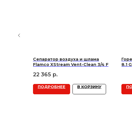
F+R100
Сепаратор воздуха и шлама
Гор
 бар
Flamco XStream Vent-Clean 3/4 F
8.1 
780 
22 365
р.
РЗИНУ
ПОДРОБНЕЕ
В КОРЗИНУ
П