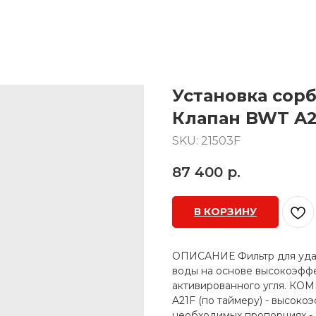
Установка сорб
Клапан BWT A21
SKU:
21503F
87 400
р.
В КОРЗИНУ
ОПИСАНИЕ Фильтр для удал
воды на основе высокоэфф
активированного угля. КО
A21F (по таймеру) - высок
необходимых пропорциях - 