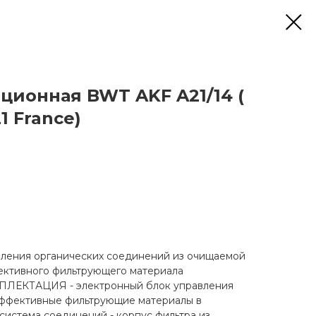
ционная BWT AKF A21/14 (
 France)
ения органических соединений из очищаемой
ективного фильтрующего материала
МПЛЕКТАЦИЯ - электронный блок управления
оэффективные фильтрующие материалы в
система соединений - корпус фильтра из