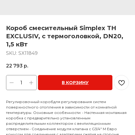
Короб смесительный Simplex TH
EXCLUSIV, с термоголовкой, DN20,
1,5 кВт
SKU:
SX11849
22 793
р.
В КОРЗИНУ
Регулировочный коробдля регулирования систем
поверхностного отопления в зависимости от комнатной
температуры. Основные особенности: • Настенная монтажная
коробка с предварительно установленным
распределительным коллектором с вентиляционным
отверстием • Соединение модуля клапана с G3/4" M Евро
конусом для соединения с адаптерами сжатия на стороне