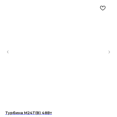
Турбина M24T(B) 48Вт
Та