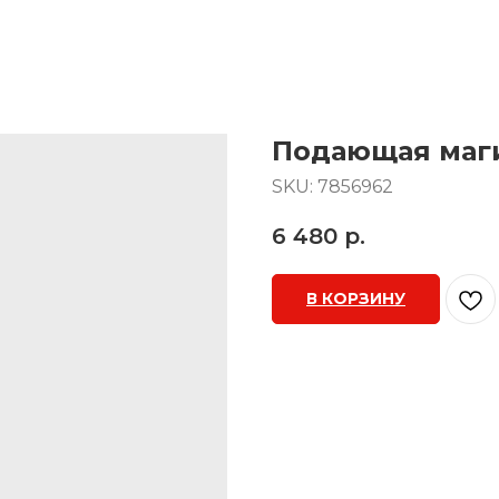
Подающая маги
SKU:
7856962
6 480
р.
В КОРЗИНУ