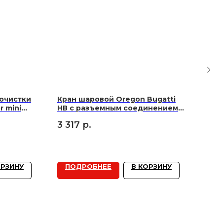
очистки
Кран шаровой Oregon Bugatti
Кол
r mini
НВ с разъемным соединением
1 2
бабочка 1
3 317
р.
ОРЗИНУ
ПОДРОБНЕЕ
В КОРЗИНУ
П