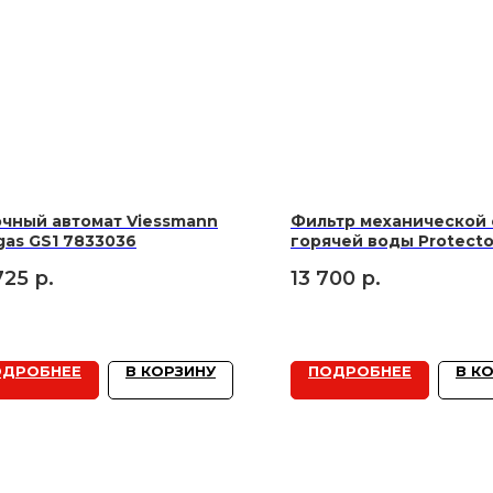
чный автомат Viessmann
Фильтр механической 
gas GS1 7833036
горячей воды Protecto
H/R, 1"
725
р.
13 700
р.
ОДРОБНЕЕ
В КОРЗИНУ
ПОДРОБНЕЕ
В К