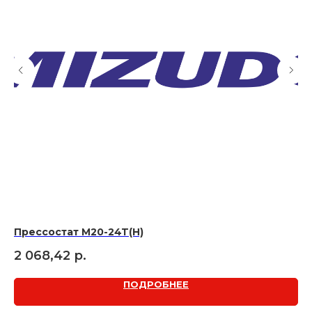
Прессостат M20-24T(Н)
Ко
2 068,42
р.
1 
ПОДРОБНЕЕ