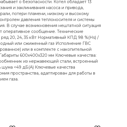
забывает о безопасности. Котел обладает 13
зания и заклинивания насоса и привода,
трали, потери пламени, низкому и высокому
онтролем давления теплоносителя и системы
ия. В случае возникновения нештатной ситуация
ит оперативное сообщение. Технические
ряд 20, 24, 35 кВт Нормативный КПД 98 %(Hs) /
иродный или сжиженный газ Исполнение ГВС
ованное) или в комплекте с накопительной
Габариты 600х400х320 мм Ключевые качества:
лообменник из нержавеющей стали, встроенный
 шума <49 дБ(А) Ключевые качества
омия пространства, адаптирован для работы в
ием газа.