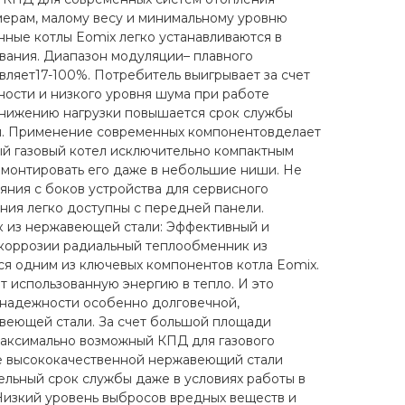
ерам, малому весу и минимальному уровню
ные котлы Eomix легко устанавливаются в
вания. Диапазон модуляции– плавного
вляет17-100%. Потребитель выигрывает за счет
ности и низкого уровня шума при работе
снижению нагрузки повышается срок службы
. Применение современных компонентовделает
й газовый котел исключительно компактным
т монтировать его даже в небольшие ниши. Не
яния с боков устройства для сервисного
ния легко доступны с передней панели.
 из нержавеющей стали: Эффективный и
 коррозии радиальный теплообменник из
я одним из ключевых компонентов котла Eomix.
 использованную энергию в тепло. И это
 надежности особенно долговечной,
веющей стали. За счет большой площади
максимально возможный КПД для газового
 высококачественной нержавеющий стали
ельный срок службы даже в условиях работы в
Низкий уровень выбросов вредных веществ и