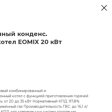
нный конденс.
котел EOMIX 20 кВт
овый комбинированный и
нный котел с функцией приготовления горячей
: от 20 до 35 кВт Нормативный КПД: 97,8%
женный газ Производительность ГВС: до 16,1 л/
м КПД для современных систем отопления