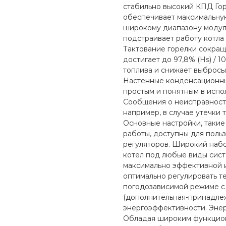
стабильно высокий КПД Го
обеспечивает максимальную
широкому диапазону модуля
подстраивает работу котла
Тактование горелки сокращ
достигает до 97,8% (Hs) / 1
топлива и снижает выбросы
Настенные конденсационны
простым и понятным в испо
Сообщения о неисправност
например, в случае утечки 
Основные настройки, такие
работы, доступны для поль
регуляторов. Широкий набо
котел под любые виды сист
максимально эффективной и
оптимально регулировать т
погодозависимой режиме с
(дополнительная-принадле
энергоэффективности. Эне
Обладая широким функцио