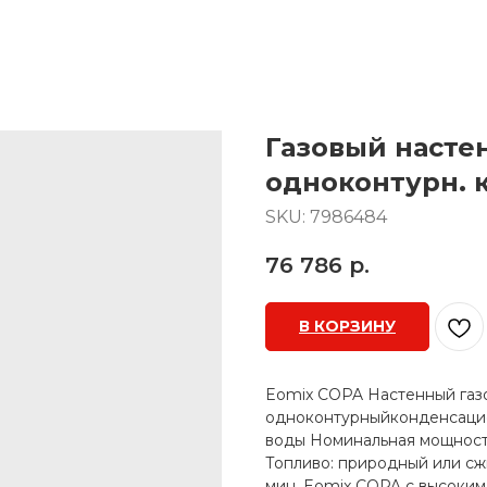
Газовый насте
одноконтурн. 
SKU:
7986484
76 786
р.
В КОРЗИНУ
Eomix COPA Настенный газ
одноконтурныйконденсацио
воды Номинальная мощность
Топливо: природный или сжи
мин. Eomix COPA с высоки