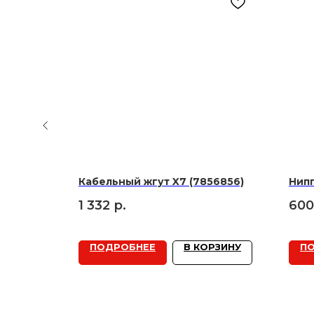
а
Кабельный жгут X7 (7856856)
Нип
1 332
р.
600
РЗИНУ
ПОДРОБНЕЕ
В КОРЗИНУ
П