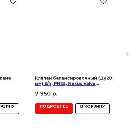
апана
Клапан балансировочный (Ду20
Гор
мм) 3/4, PN25, Nexus Valve
8.1
Fluctus FODRV, (с ниппелями),
кВт
7 950
р.
механический
ОРЗИНУ
ПОДРОБНЕЕ
В КОРЗИНУ
П