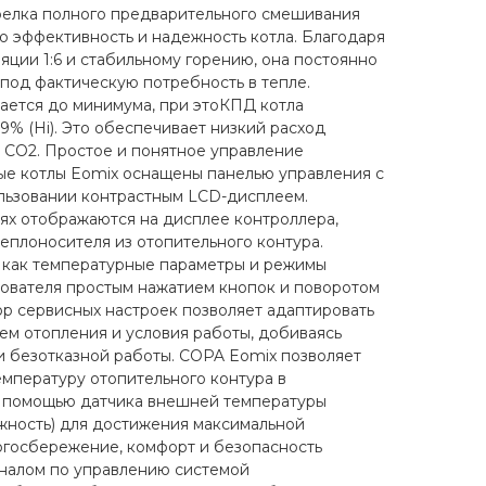
релка полного предварительного смешивания
 эффективность и надежность котла. Благодаря
ции 1:6 и стабильному горению, она постоянно
 под фактическую потребность в тепле.
ается до минимума, при этоКПД котла
09% (Hi). Это обеспечивает низкий расход
 CO2. Простое и понятное управление
е котлы Eomix оснащены панелью управления с
льзовании контрастным LCD-дисплеем.
ях отображаются на дисплее контроллера,
теплоносителя из отопительного контура.
 как температурные параметры и режимы
зователя простым нажатием кнопок и поворотом
р сервисных настроек позволяет адаптировать
ем отопления и условия работы, добиваясь
 безотказной работы. COPA Eomix позволяет
емпературу отопительного контура в
 помощью датчика внешней температуры
жность) для достижения максимальной
ргосбережение, комфорт и безопасность
налом по управлению системой