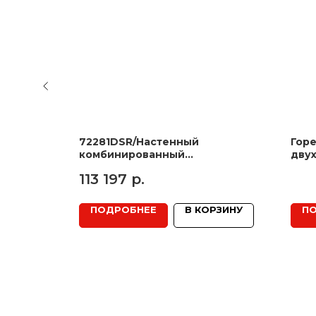
амер
72281DSR/Настенный
Горе
комбинированный
двух
водонагреватель с одним
113 197
р.
теплообменником, сухимТЭНом,
200л
РЗИНУ
ПОДРОБНЕЕ
В КОРЗИНУ
П