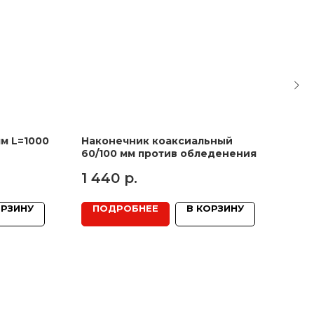
м L=1000
Наконечник коаксиальный
Дву
60/100 мм против обледенения
VGL
LCB
1 440
р.
ОРЗИНУ
ПОДРОБНЕЕ
В КОРЗИНУ
П