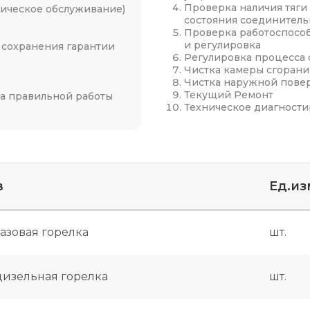
Проверка наличия тяги
ническое обслуживание)
состояния соединитель
Проверка работоспособ
и регулировка
 сохранения гарантии
Регулировка процесса 
Чистка камеры сгорани
Чистка наружной пове
Текущий Ремонт
а правильной работы
Техническое диагност
в
Eд.из
газовая горелка
шт.
дизельная горелка
шт.